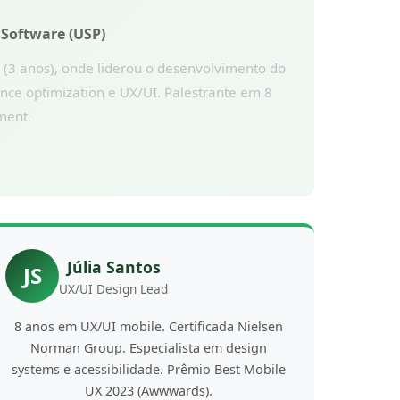
Software (USP)
(3 anos), onde liderou o desenvolvimento do
nce optimization e UX/UI. Palestrante em 8
ment.
Júlia Santos
JS
UX/UI Design Lead
8 anos em UX/UI mobile. Certificada Nielsen
Norman Group. Especialista em design
systems e acessibilidade. Prêmio Best Mobile
UX 2023 (Awwwards).