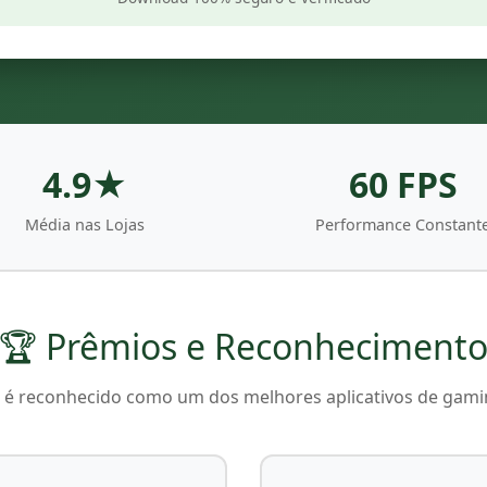
4.9★
60 FPS
Média nas Lojas
Performance Constant
🏆 Prêmios e Reconheciment
 é reconhecido como um dos melhores aplicativos de gamin