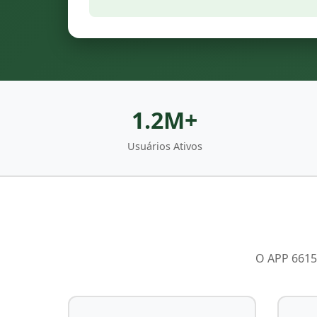
1.2M+
Usuários Ativos
O APP 6615