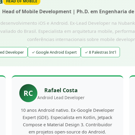
a
HEAD OF MOBILE
Head of Mobile Development | Ph.D. em Engenharia de 
 desenvolvimento iOS e Android. Ex-Lead Developer na Nubank 
aliado do Brasil. Especialista em arquitetura mobile, performa
conferências internacionais sobre mobile develop
ied Developer
✓ Google Android Expert
✓ 8 Palestras Int'l
Rafael Costa
RC
Android Lead Developer
10 anos Android nativo. Ex-Google Developer
Expert (GDE). Especialista em Kotlin, Jetpack
Compose e Material Design 3. Contribuidor
em projetos open-source do Android.